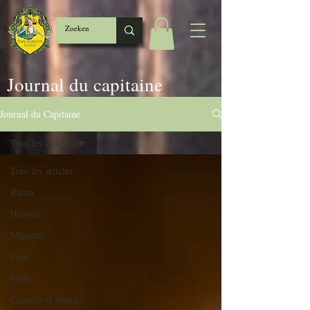
Journal du capitaine
Journal du Capitaine
Tous les articles
Tous les articles
Rhum
Histoire
Marques
Pays
Styles
Conseils et astuces