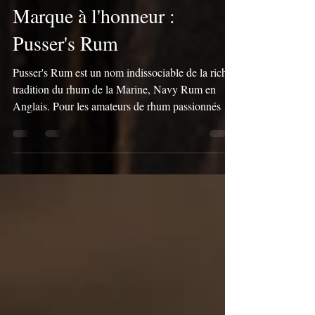
Idris Van Nuffel
26 mars
5 min de lecture
Marque à l'honneur :
Pusser's Rum
Pusser's Rum est un nom indissociable de la riche
tradition du rhum de la Marine, Navy Rum en
Anglais. Pour les amateurs de rhum passionnés par
l'histoire de la Marine britannique et les saveurs
uniques du rhum Demerara, Pusser's offre une
expérience authentique. Cette marque fait revivre
un pan de l'histoire maritime. Dans cet article,
nous vous emmenons à la découverte de l'histoire
de Pusser's, de son processus de fabrication et,
bien sûr, du célèbre cocktail Painkiller.