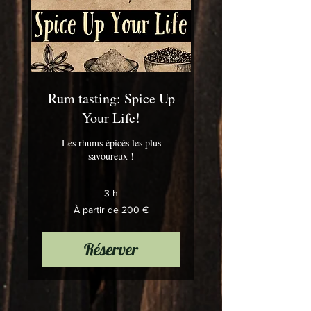
Rum tasting: Spice Up
Your Life!
Les rhums épicés les plus
savoureux !
3 h
À
À partir de 200 €
partir
de
200
euros
Réserver