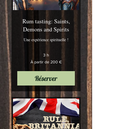
Rum tasting: Saints,
Demons and Spirits
Une expérience spirituelle !
3 h
À
À partir de 200 €
partir
de
200
euros
Réserver