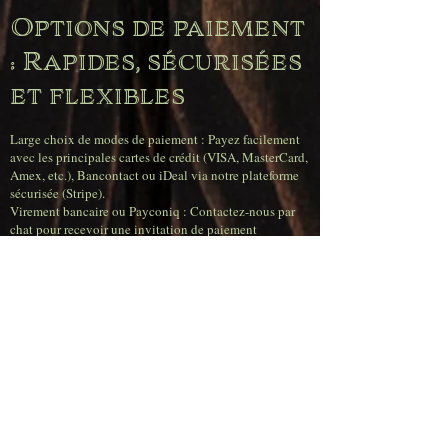
Options de paiement
: Rapides, sécurisées
et flexibles
Large choix de modes de paiement : Payez facilement
avec les principales cartes de crédit (VISA, MasterCard,
Amex, etc.), Bancontact ou iDeal via notre plateforme
sécurisée (Stripe).
Virement bancaire ou Payconiq : Contactez-nous par
chat pour recevoir une invitation de paiement
personnalisée.
Paiement en espèces possible pour un retrait en
magasin.
Livraison : Assurée,
fiable et rapide
Livraison assurée avec bpost : Toutes vos commandes
sont expédiées assurées.
Garantie de satisfaction client à 100 % : En cas de perte