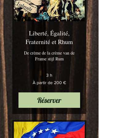
Liberté, Égalité,
Fraternité et Rhum
De crème de la crème van de
Franse stijl Rum
3 h
À
À partir de 200 €
partir
de
200
euros
Réserver