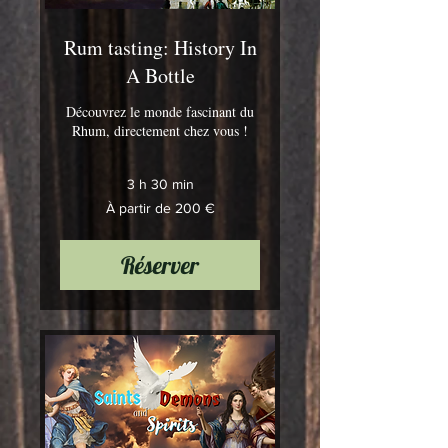
Rum tasting: History In
A Bottle
Découvrez le monde fascinant du
Rhum, directement chez vous !
3 h 30 min
À
À partir de 200 €
partir
de
200
euros
Réserver