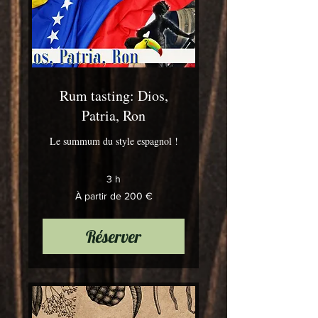
Rum tasting: Dios,
Patria, Ron
Le summum du style espagnol !
3 h
À
À partir de 200 €
partir
de
200
euros
Réserver