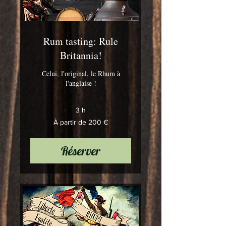
Rum tasting: Rule
Britannia!
Celui, l'original, le Rhum à
l'anglaise !
3 h
À
À partir de 200 €
partir
de
200
euros
Réserver