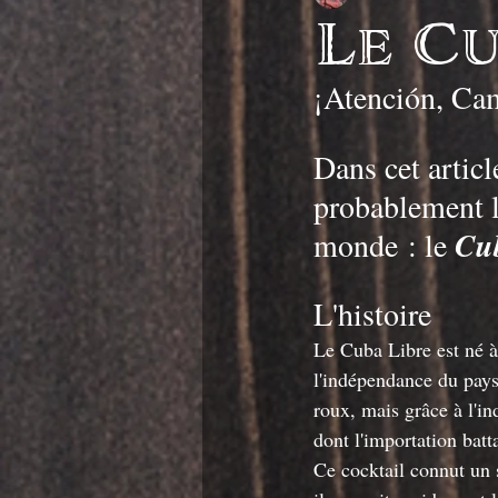
Le Cu
¡Atención, Ca
Dans cet articl
probablement l
monde : le 
Cu
L'histoire
Le Cuba Libre est né à
l'indépendance du pays
roux, mais grâce à l'i
dont l'importation batta
Ce cocktail connut un 