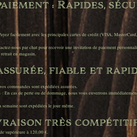
aiement : Rapides, sécu
yez facilement avec les principales cartes de crédit (VISA, MasterCard
ctez-nous par chat pour recevoir une invitation de paiement personnali
retrait en magasin.
Assurée, fiable et rapi
s vos commandes sont expédiées assurées.
0 % : En cas de perte ou de dommage, nous vous enverrons immédiatement
 semaine sont expédiées le jour même.
vraison très compétiti
de supérieure à 120,00 €.