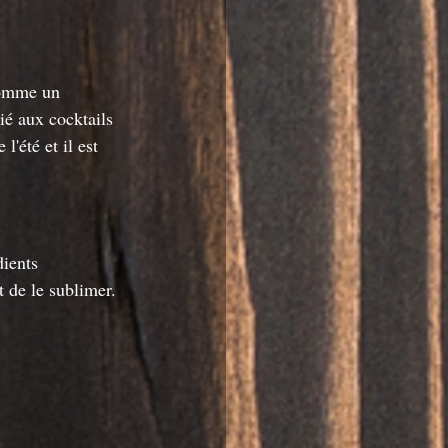
comme un 
ié aux cocktails 
l'été et il est 
dients 
 de le sublimer.