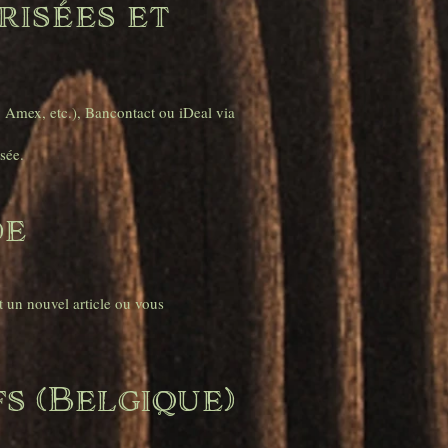
risées et
, Amex, etc.), Bancontact ou iDeal via
sée.
de
 un nouvel article ou vous
fs (Belgique)