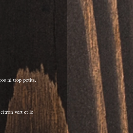
os ni trop petits.
itron vert et le 