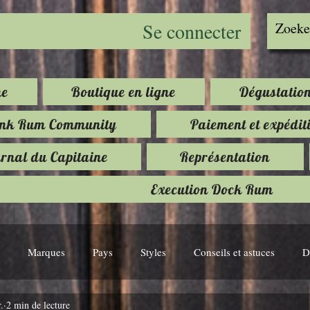
Se connecter
e
Boutique en ligne
Dégustatio
ink Rum Community
Paiement et expédit
rnal du Capitaine
Représentation
Execution Dock Rum
Marques
Pays
Styles
Conseils et astuces
D
.
2 min de lecture