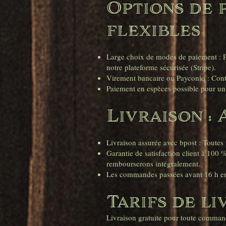
Options de p
flexibles
Large choix de modes de paiement : Pa
notre plateforme sécurisée (Stripe).
Virement bancaire ou Payconiq : Conta
Paiement en espèces possible pour un 
Livraison : 
Livraison assurée avec bpost : Toute
Garantie de satisfaction client à 10
rembourserons intégralement.
Les commandes passées avant 16 h en
Tarifs de li
Livraison gratuite pour toute comman