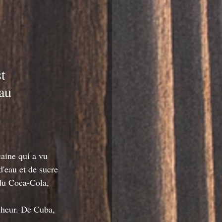
t 
au 
aine qui a vu 
'eau et de sucre 
du Coca-Cola, 
cheur. De Cuba, 