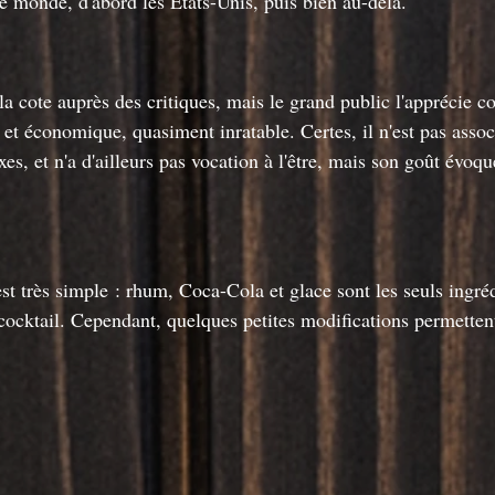
e monde, d'abord les États-Unis, puis bien au-delà.
la cote auprès des critiques, mais le grand public l'apprécie 
 et économique, quasiment inratable. Certes, il n'est pas assoc
s, et n'a d'ailleurs pas vocation à l'être, mais son goût évoque 
est très simple : rhum, Coca-Cola et glace sont les seuls ingré
cocktail. Cependant, quelques petites modifications permettent