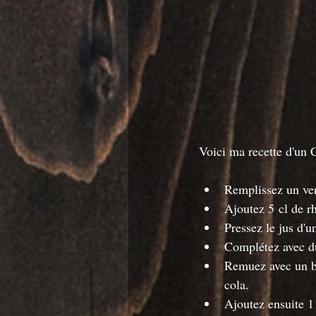
Voici ma recette d'un 
Remplissez un verr
Ajoutez 5 cl de r
Pressez le jus d'u
Complétez avec d
Remuez avec un boi
cola.
Ajoutez ensuite 1 