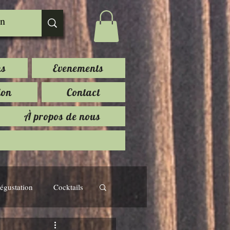
ns
Evenements
ion
Contact
À propos de nous
égustation
Cocktails