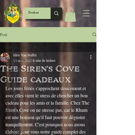
Post
Tous les articles
Idris Van Nuffel
Tous les articles
14 nov. 2025
8 min de lecture
The Siren's Cove
Rhum
Guide cadeaux
Histoire
Les jours fériés s'approchent doucement et 
Marques
avec elles vient le stress de chercher un bon 
Pays
cadeau pour les amis et la famille. Chez The 
Siren's Cove on ne stresse pas, car le Rhum 
Styles
est une boisson qu'il faut pouvoir déguster 
Conseils et astuces
tranquillement. C'est pourquoi nous avons 
Dégustation
élaboré pour vous notre guide complet des 