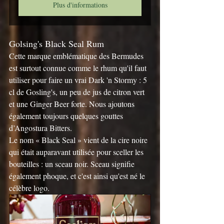
Plus d'informations
Golsing's Black Seal Rum
Cette marque emblématique des Bermudes 
est surtout connue comme le rhum qu'il faut 
utiliser pour faire un vrai Dark 'n Stormy : 5 
cl de Gosling's, un peu de jus de citron vert 
et une Ginger Beer forte. Nous ajoutons 
également toujours quelques gouttes 
d’Angostura Bitters.
Le nom « Black Seal » vient de la cire noire 
qui était auparavant utilisée pour sceller les 
bouteilles : un sceau noir. Sceau signifie 
également phoque, et c'est ainsi qu'est né le 
célèbre logo.