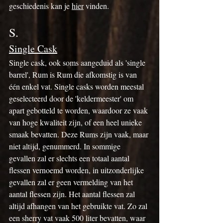
geschiedenis kan je 
hier
 vinden.
S.
Single Cask
Single cask, ook soms aangeduid als 'single 
barrel', Rum is Rum die afkomstig is van 
één enkel vat. Single casks worden meestal 
geselecteerd door de 'keldermeester' om 
apart gebotteld te worden, waardoor ze vaak 
van hoge kwaliteit zijn, of een heel unieke 
smaak bevatten. Deze Rums zijn vaak, maar 
niet altijd, genummerd. In sommige 
gevallen zal er slechts een totaal aantal 
flessen vernoemd worden, in uitzonderlijke 
gevallen zal er geen vermelding van het 
aantal flessen zijn. Het aantal flessen zal 
altijd afhangen van het gebruikte vat. Zo zal 
een sherry vat vaak 500 liter bevatten, waar 