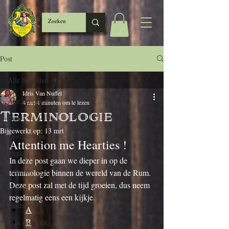
Post
Alle berichten
Idris Van Nuffel
Alle berichten
4 mrt
4 minuten om te lezen
Terminologie
Rum
Bijgewerkt op:
13 mrt
Geschiedenis
Attention me Hearties !
Merken
In deze post gaan we dieper in op de 
Landen
terminologie binnen de wereld van de Rum. 
Deze post zal met de tijd groeien, dus neem 
Stijlen
regelmatig eens een kijkje.
Tasting
A
B
Tips and tricks