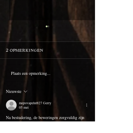
2 opmerkingen
Wat is Rum?
Solera rijping
Plaats een opmerking...
Nieuwste
mepovapelut827 Gerry
05 mei
Na bestudering, de beweringen zorgvuldig zijn 
gekalibreerd op het beschikbare bewijs. Bewijs 
blijft de voornaamste aandrijver van alle 