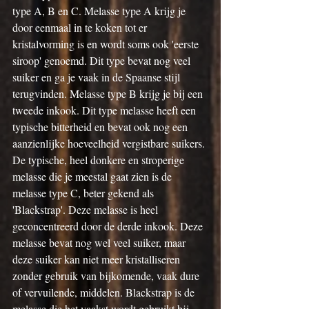
type A, B en C. Melasse type A krijg je 
door eenmaal in te koken tot er 
kristalvorming is en wordt soms ook 'eerste 
siroop' genoemd. Dit type bevat nog veel 
suiker en ga je vaak in de Spaanse stijl 
terugvinden. Melasse type B krijg je bij een 
tweede inkook. Dit type melasse heeft een 
typische bitterheid en bevat ook nog een 
aanzienlijke hoeveelheid vergistbare suikers. 
De typische, heel donkere en stroperige 
melasse die je meestal gaat zien is de 
melasse type C, beter gekend als 
'Blackstrap'. Deze melasse is heel 
geconcentreerd door de derde inkook. Deze 
melasse bevat nog wel veel suiker, maar 
deze suiker kan niet meer kristalliseren 
zonder gebruik van bijkomende, vaak dure 
of vervuilende, middelen. Blackstrap is de 
melasse die het vaakst wordt gebruikt bij 