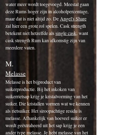
water meer wordt toegevoegd. Meestal gaan 
deze Rums hoger zijn in alcoholpercentage, 
maar dat is niet altijd zo. De 
Angel's Share
zal hier een grote rol spelen. Cask strength 
betekent niet hetzelfde als 
single cask
, want 
cask strength Rum kan afkomstig zijn van 
meerdere vaten.
M.
Melasse
Melasse is het bijproduct van 
suikerproductie. Bij het inkoken van 
suikerrietsap krijg je kristalvorming van het 
suiker. Die kristallen vormen wat we kennen 
als rietsuiker. Het siroopachtige residu is 
melasse. Afhankelijk van hoeveel suiker er 
wordt geëxtraheerd uit het sap krijg je een 
ander type melasse. Je hebt melasse van het 