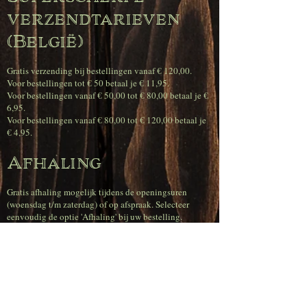
verzendtarieven
(België)
Gratis verzending bij bestellingen vanaf € 120,00.
Voor bestellingen tot € 50 betaal je € 11,95.
Voor bestellingen vanaf € 50,00 tot € 80,00 betaal je €
6,95.
Voor bestellingen vanaf € 80,00 tot € 120,00 betaal je
€ 4,95.
Afhaling
Gratis afhaling mogelijk tijdens de openingsuren
(woensdag t/m zaterdag) of op afspraak. Selecteer
eenvoudig de optie 'Afhaling' bij uw bestelling.
Opmerking: Voor leveringen naar Nederland,
Duitsland, Luxemburg en Frankrijk geldt een vast tarief
van € 23,00. Voor andere Europese landen is het tarief
afhankelijk van de bestelhoeveelheid.