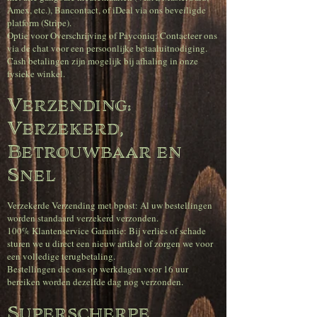
Amex, etc.), Bancontact, of iDeal via ons beveiligde
platform (Stripe).
Optie voor Overschrijving of Payconiq: Contacteer ons
via de chat voor een persoonlijke betaaluitnodiging.
Cash betalingen zijn mogelijk bij afhaling in onze
fysieke winkel.
Verzending:
Verzekerd,
Betrouwbaar en
Snel
Verzekerde Verzending met bpost: Al uw bestellingen
worden standaard verzekerd verzonden.
100% Klantenservice Garantie: Bij verlies of schade
sturen we u direct een nieuw artikel of zorgen we voor
een volledige terugbetaling.
Bestellingen die ons op werkdagen voor 16 uur
bereiken worden dezelfde dag nog verzonden.
Superscherpe