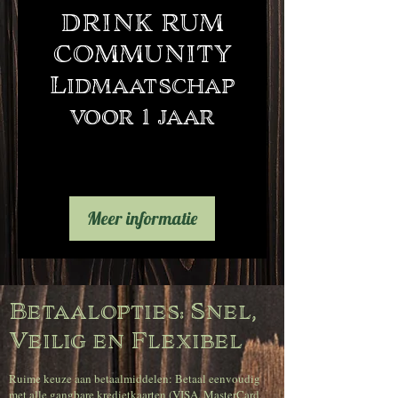
DRINK RUM
COMMUNITY
Lidmaatschap
voor 1 jaar
Meer informatie
Betaalopties: Snel,
Veilig en Flexibel
Ruime keuze aan betaalmiddelen: Betaal eenvoudig
met alle gangbare kredietkaarten (VISA, MasterCard,