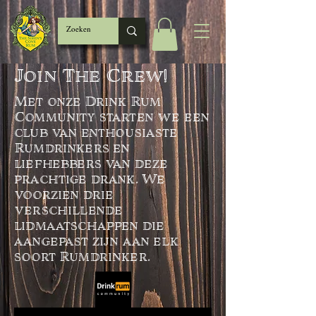
Join The Crew!
Met onze Drink Rum
Community starten we een
club van enthousiaste
Rumdrinkers en
liefhebbers van deze
prachtige drank. We
voorzien drie
verschillende
lidmaatschappen die
aangepast zijn aan elk
soort Rumdrinker.