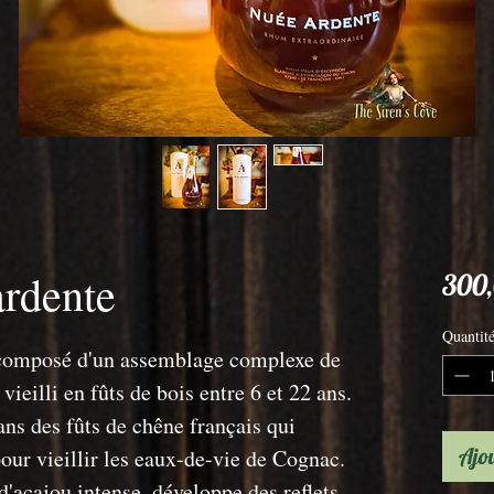
rdente
300,
Quantit
composé d'un assemblage complexe de
ieilli en fûts de bois entre 6 et 22 ans.
dans des fûts de chêne français qui
Ajou
pour vieillir les eaux-de-vie de Cognac.
 d'acajou intense, développe des reflets