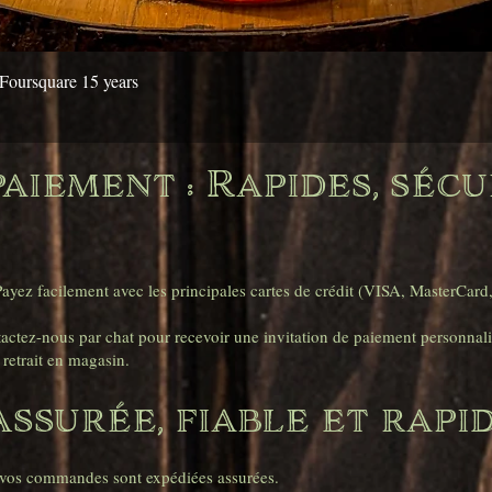
Aperçu rapide
Foursquare 15 years
aiement : Rapides, sécu
yez facilement avec les principales cartes de crédit (VISA, MasterCard
ctez-nous par chat pour recevoir une invitation de paiement personnali
retrait en magasin.
Assurée, fiable et rapi
s vos commandes sont expédiées assurées.