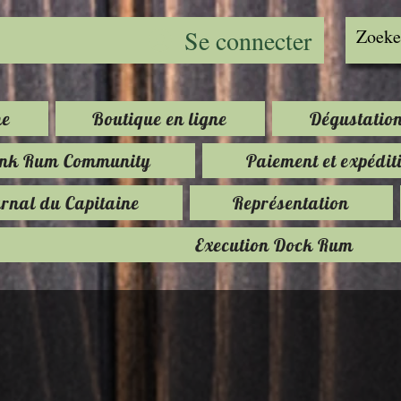
Se connecter
e
Boutique en ligne
Dégustatio
ink Rum Community
Paiement et expédit
rnal du Capitaine
Représentation
Execution Dock Rum