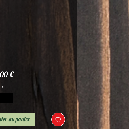
Prix
00 €
é
*
ter au panier