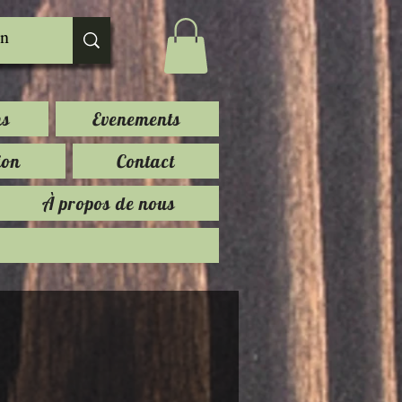
ns
Evenements
ion
Contact
À propos de nous