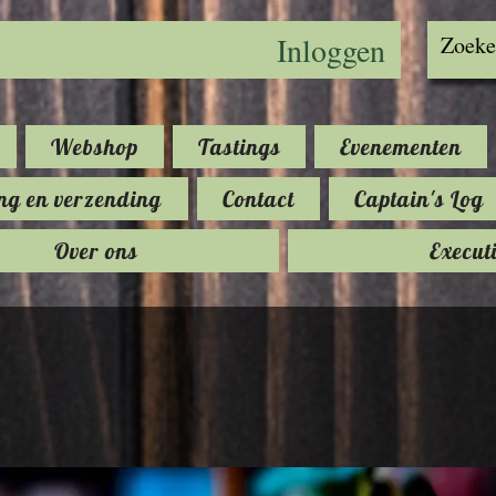
Inloggen
Webshop
Tastings
Evenementen
ng en verzending
Contact
Captain's Log
Over ons
Execut