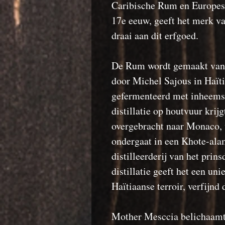
Caribische Rum en Europese 
17e eeuw, geeft het merk va
draai aan dit erfgoed.
De Rum wordt gemaakt van he
door Michel Sajous in Haïti
gefermenteerd met inheemse
distillatie op houtvuur krijg
overgebracht naar Monaco, w
ondergaat in een Khote-alam
distilleerderij van het pri
distillatie geeft het een uni
Haïtiaanse terroir, verfij
Mother Mesccia belichaamt 