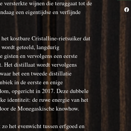
versterkte wijnen die teruggaat tot de
ndaag een eigentijdse en verfijnde
t kostbare Cristalline-rietsuiker dat
 wordt geteeld, langdurig
 gisten en vervolgens een eerste
t. Het distillaat wordt vervolgens
aar het een tweede distillatie
biek in de eerste en enige
nsdom, opgericht in 2017. Deze dubbele
eke identiteit: de ruwe energie van het
nd door de Monegaskische knowhow.
zo het evenwicht tussen erfgoed en