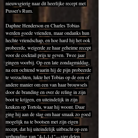
nieuwsgierig naar dit heerlijke recept met 
Pusser's Rum.
Daphne Henderson en Charles Tobias 
werden goede vrienden, maar ondanks hun 
hechte vriendschap, en hoe hard hij het ook 
probeerde, weigerde ze haar geheime recept 
voor de cocktail prijs te geven. Twee jaar 
gingen voorbij. Op een late zondagmiddag, 
na een ochtend waarin hij de pijn probeerde 
te verzachten, lukte het Tobias op de een of 
andere manier om een ​​van haar brouwsels 
door de branding en over de reling in zijn 
boot te krijgen, en uiteindelijk in zijn 
keuken op Tortola, waar hij woont. Daar 
ging hij aan de slag om haar smaak zo goed 
mogelijk na te bootsen met zijn eigen 
recept, dat hij uiteindelijk uitbracht op een 
verhouding van "4-1-1-1"—vier delen 