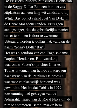
De klassieke Pusser's Painkiller® is ontstaan ​​
in de Soggy Dollar Bar, een bar met zes 
zitplaatsen aan een lang wit zandstrand bij 
White Bay op het eiland Jost Van Dyke in 
de Britse Maagdeneilanden. Er is geen 
aanlegsteiger, dus de gebruikelijke manier 
om er te komen is door te zwemmen. 
Uiteraard worden je dollars nat, vandaar de 
naam "Soggy Dollar Bar".
Het was eigendom van een Engelse dame, 
Daphne Henderson. Bootvaarders, 
waaronder Pusser's oprichter Charles 
Tobias, kwamen van heinde en verre om 
haar versie van de Painkiller te proeven, 
waarmee ze plaatselijk beroemd was 
geworden. Het feit dat Tobias in 1979 
toestemming had gekregen van de 
Admiraliteitsraad van de Royal Navy om de 
rum te commercialiseren, maakte hem 