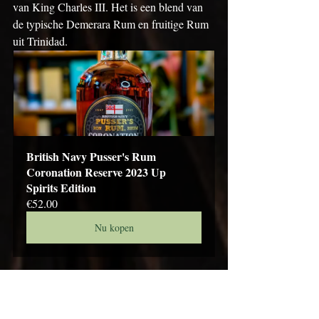
van King Charles III. Het is een blend van 
de typische Demerara Rum en fruitige Rum 
uit Trinidad.
British Navy Pusser's Rum 
Coronation Reserve 2023 Up 
Spirits Edition
€52.00
Nu kopen
Deze Rums geven je de kans om de 
authentieke smaak van Navy Rum te 
ervaren en de rijke traditie van Pusser's te 