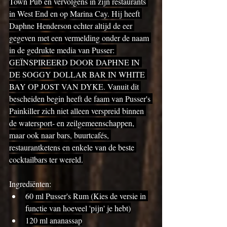
Town Pub en vervolgens in zijn restaurants 
in West End en op Marina Cay. Hij heeft 
Daphne Henderson echter altijd de eer 
gegeven met een vermelding onder de naam 
in de gedrukte media van Pusser: 
GEÏNSPIREERD DOOR DAPHNE IN 
DE SOGGY DOLLAR BAR IN WHITE 
BAY OP JOST VAN DYKE. Vanuit dit 
bescheiden begin heeft de faam van Pusser's 
Painkiller zich niet alleen verspreid binnen 
de watersport- en zeilgemeenschappen, 
maar ook naar bars, buurtcafés, 
restaurantketens en enkele van de beste 
cocktailbars ter wereld.
Ingrediënten:
60 ml Pusser's Rum (Kies de versie in 
functie van hoeveel 'pijn' je hebt)
120 ml ananassap