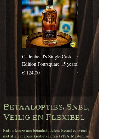
Cadenhead's Single Cask
Cadenhead's Single Cask
Edition Foursquare 15 years
Edition Travellers 10 years
Prijs
Prijs
€ 124,00
€ 69,00
Betaalopties: Snel,
Veilig en Flexibel
Ruime keuze aan betaalmiddelen: Betaal eenvoudig
met alle gangbare kredietkaarten (VISA, MasterCard,