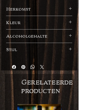
Herkomst
Martinique - Guadeloupe
Kleur
Amber
Alcoholgehalte
45%
Stijl
Franse stijl
Gerelateerde
producten