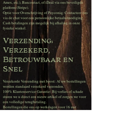
Amex, etc.), Bancontact, of iDeal via ons beveiligde
platform (Stripe).
Optie voor Overschrijving of Payconiq: Contacteer ons
via de chat voor een persoonlijke betaaluitnodiging.
Cash betalingen zijn mogelijk bij afhaling in onze
fysieke winkel.
Verzending:
Verzekerd,
Betrouwbaar en
Snel
Verzekerde Verzending met bpost: Al uw bestellingen
worden standaard verzekerd verzonden.
100% Klantenservice Garantie: Bij verlies of schade
sturen we u direct een nieuw artikel of zorgen we voor
een volledige terugbetaling.
Bestellingen die ons op werkdagen voor 16 uur
bereiken worden dezelfde dag nog verzonden.
Superscherpe