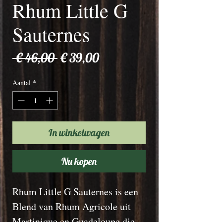
Rhum Little G
Sauternes
Normale
Verkoopprijs
 € 46,00 
€ 39,00
prijs
Aantal
*
In winkelwagen
Nu kopen
Rhum Little G Sauternes is een
Blend van Rhum Agricole uit
Martinique en Guadeloupe die