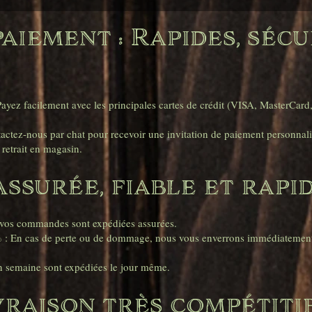
aiement : Rapides, sécu
yez facilement avec les principales cartes de crédit (VISA, MasterCard
ctez-nous par chat pour recevoir une invitation de paiement personnali
retrait en magasin.
Assurée, fiable et rapi
s vos commandes sont expédiées assurées.
0 % : En cas de perte ou de dommage, nous vous enverrons immédiatement
 semaine sont expédiées le jour même.
vraison très compétiti