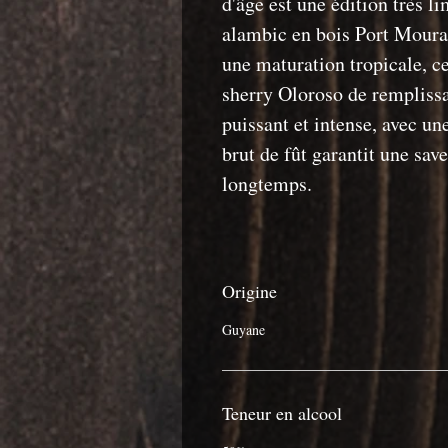
d'âge est une édition très li
alambic en bois Port Mouran
une maturation tropicale, ce
sherry Oloroso de rempliss
puissant et intense, avec une
brut de fût garantit une sav
longtemps.
Origine
Guyane
Teneur en alcool