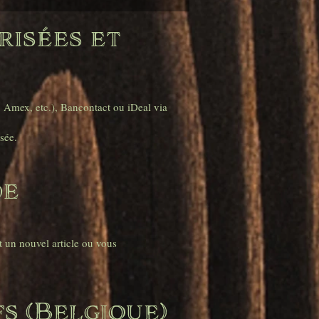
risées et
, Amex, etc.), Bancontact ou iDeal via
sée.
de
 un nouvel article ou vous
fs (Belgique)