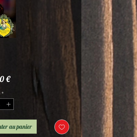
Prix
0 €
é
*
ter au panier