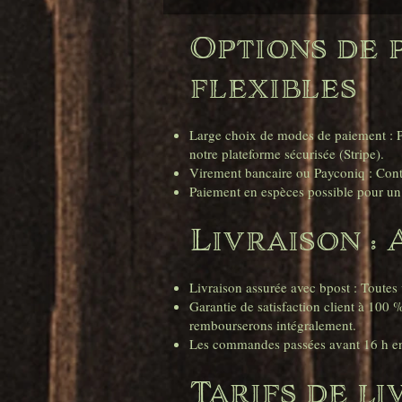
Options de p
flexibles
Large choix de modes de paiement : Pa
notre plateforme sécurisée (Stripe).
Virement bancaire ou Payconiq : Conta
Paiement en espèces possible pour un 
Livraison : 
Livraison assurée avec bpost : Toute
Garantie de satisfaction client à 10
rembourserons intégralement.
Les commandes passées avant 16 h en
Tarifs de li