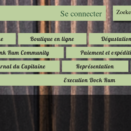
Se connecter
e
Boutique en ligne
Dégustatio
ink Rum Community
Paiement et expédit
rnal du Capitaine
Représentation
Execution Dock Rum