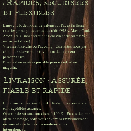
: Rapides, sécurisées
et flexibles
Large choix de modes de paiement : Payez facilement
avec les principales cartes de crédit (VISA, MasterCard,
Amex, etc.), Bancontact ou iDeal via notre plateforme
sécurisée (Stripe).
Virement bancaire ou Payconiq : Contactez-nous par
chat pour recevoir une invitation de paiement
personnalisée.
Paiement en espèces possible pour un retrait en
magasin.
Livraison : Assurée,
fiable et rapide
Livraison assurée avec bpost : Toutes vos commandes
sont expédiées assurées.
Garantie de satisfaction client à 100 % : En cas de perte
ou de dommage, nous vous enverrons immédiatement
un nouvel article ou vous rembourserons
intégralement.