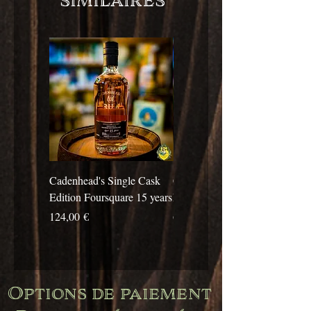
Cadenhead's Single Cask
Cadenhead's Single Cask
Edition Foursquare 15 years
Edition Travellers 10 years
Prix
Prix
124,00 €
69,00 €
Options de paiement