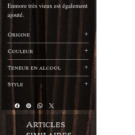
Enmore très vieux est également
ajouté.
Origine
Guyane
Couleur
Foncé
Teneur en alcool
40%
Style
Style Anglais
Articles
similaires