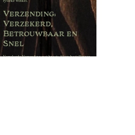
fysieke winkel.
Verzending:
Verzekerd,
Betrouwbaar en
Snel
Verzekerde Verzending met bpost: Al uw bestellingen
worden standaard verzekerd verzonden.
100% Klantenservice Garantie: Bij verlies of schade
sturen we u direct een nieuw artikel of zorgen we voor
een volledige terugbetaling.
Bestellingen die ons op werkdagen voor 16 uur
bereiken worden dezelfde dag nog verzonden.
Superscherpe
verzendtarieven
(België)
Gratis verzending bij bestellingen vanaf € 120,00.