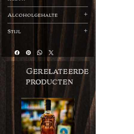
Donker
Alcoholgehalte
47%
Stijl
Spaanse stijl / single still
Gerelateerde
producten