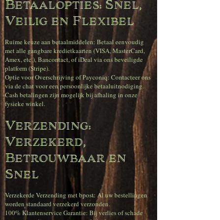
Betaalopties: Snel,
Veilig en Flexibel
Ruime keuze aan betaalmiddelen: Betaal eenvoudig
met alle gangbare kredietkaarten (VISA, MasterCard,
Amex, etc.), Bancontact, of iDeal via ons beveiligde
platform (Stripe).
Optie voor Overschrijving of Payconiq: Contacteer ons
via de chat voor een persoonlijke betaaluitnodiging.
Cash betalingen zijn mogelijk bij afhaling in onze
fysieke winkel.
Verzending:
Verzekerd,
Betrouwbaar en
Snel
Verzekerde Verzending met bpost: Al uw bestellingen
worden standaard verzekerd verzonden.
100% Klantenservice Garantie: Bij verlies of schade