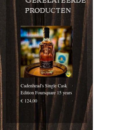
producten
Cadenhead's Single Cask
Cadenhead's Single Cask
Edition Foursquare 15 years
Edition Travellers 10 years
Prijs
Prijs
€ 124,00
€ 69,00