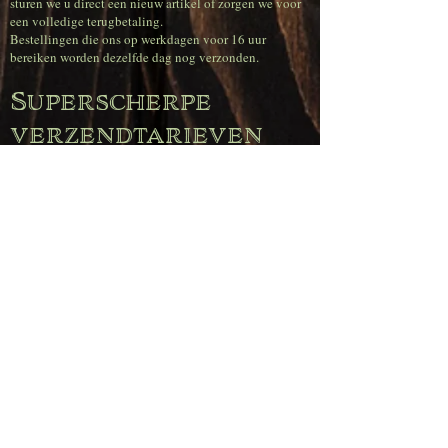
sturen we u direct een nieuw artikel of zorgen we voor
een volledige terugbetaling.
Bestellingen die ons op werkdagen voor 16 uur
bereiken worden dezelfde dag nog verzonden.
Superscherpe
verzendtarieven
(België)
Gratis verzending bij bestellingen vanaf € 120,00.
Voor bestellingen tot € 50 betaal je € 11,95.
Voor bestellingen vanaf € 50,00 tot € 80,00 betaal je €
6,95.
Voor bestellingen vanaf € 80,00 tot € 120,00 betaal je
€ 4,95.
Afhaling
Gratis afhaling mogelijk tijdens de openingsuren
(woensdag t/m zaterdag) of op afspraak. Selecteer
eenvoudig de optie 'Afhaling' bij uw bestelling.