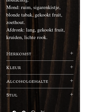
Mond: ruim, sigarenkistje,
blonde tabak, gekookt fruit,
zoethout.
Afdronk: lang, gekookt fruit,
kruiden, lichte rook.
Herkomst
Amerikaanse Maagdeneilanden
Kleur
Donker
Alcoholgehalte
47%
Stijl
Engelse stijl