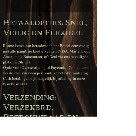
Betaalopties: Snel,
Veilig en Flexibel
Ruime keuze aan betaalmiddelen: Betaal eenvoudig
met alle gangbare kredietkaarten (VISA, MasterCard,
Amex, etc.), Bancontact, of iDeal via ons beveiligde
platform (Stripe).
Optie voor Overschrijving of Payconiq: Contacteer ons
via de chat voor een persoonlijke betaaluitnodiging.
Cash betalingen zijn mogelijk bij afhaling in onze
fysieke winkel.
Verzending:
Verzekerd,
Betrouwbaar en
Snel