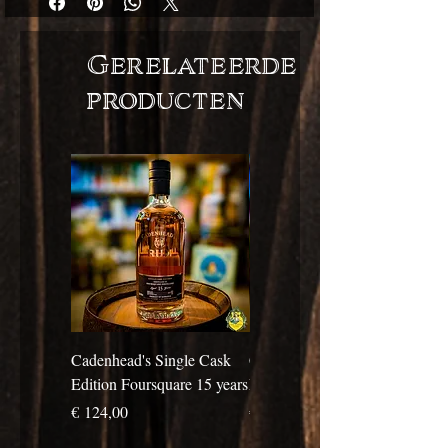
Gerelateerde
producten
Cadenhead's Single Cask
Cadenhead's Single Cask
Edition Foursquare 15 years
Edition Travellers 10 years
Prijs
Prijs
€ 124,00
€ 69,00