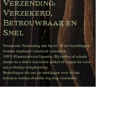
Verzending:
Verzekerd,
Betrouwbaar en
Snel
Verzekerde Verzending met bpost: Al uw bestellingen
worden standaard verzekerd verzonden.
100% Klantenservice Garantie: Bij verlies of schade
sturen we u direct een nieuw artikel of zorgen we voor
een volledige terugbetaling.
Bestellingen die ons op werkdagen voor 16 uur
bereiken worden dezelfde dag nog verzonden.
Superscherpe
verzendtarieven
(België)
Gratis verzending bij bestellingen vanaf € 120,00.
Voor bestellingen tot € 50 betaal je € 11,95.