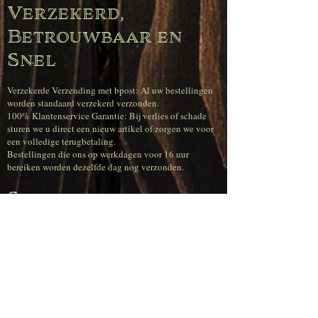
Verzekerd,
Betrouwbaar en
Snel
Verzekerde Verzending met bpost: Al uw bestellingen
worden standaard verzekerd verzonden.
100% Klantenservice Garantie: Bij verlies of schade
sturen we u direct een nieuw artikel of zorgen we voor
een volledige terugbetaling.
Bestellingen die ons op werkdagen voor 16 uur
bereiken worden dezelfde dag nog verzonden.
Superscherpe
verzendtarieven
(België)
Gratis verzending bij bestellingen vanaf € 120,00.
Voor bestellingen tot € 50 betaal je € 11,95.
Voor bestellingen vanaf € 50,00 tot € 80,00 betaal je €
6,95.