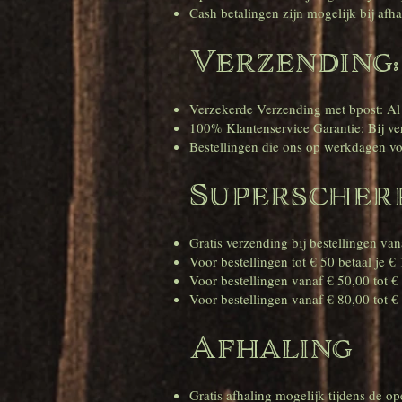
Cash betalingen zijn mogelijk bij afha
Verzending:
Verzekerde Verzending met bpost: Al
100% Klantenservice Garantie: Bij ver
Bestellingen die ons op werkdagen v
Superscherp
Gratis verzending bij bestellingen va
Voor bestellingen tot € 50 betaal je €
Voor bestellingen vanaf € 50,00 tot €
Voor bestellingen vanaf € 80,00 tot € 
Afhaling
Gratis afhaling mogelijk tijdens de o