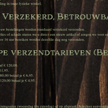
ling in onze fysieke winkel.
 Verzekerd, Betrouwb
 uw bestellingen worden standaard verzekerd verzonden.
lies of schade sturen we u direct een nieuw artikel of zorgen we voor ee
oor 16 uur bereiken worden dezelfde dag nog verzonden.
e verzendtarieven (Be
naf € 120,00.
 11,95.
 80,00 betaal je € 6,95.
120,00 betaal je € 4,95.
peningsuren (woensdag t/m zaterdag) of op afspraak. Selecteer eenvoudig 