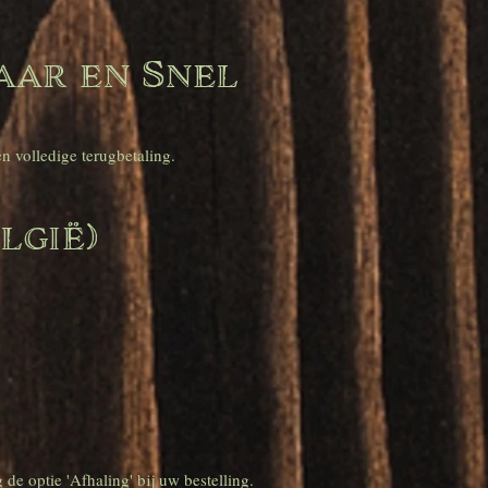
aar en Snel
n volledige terugbetaling.
lgië)
de optie 'Afhaling' bij uw bestelling.