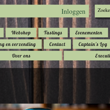
Inloggen
Webshop
Tastings
Evenementen
ng en verzending
Contact
Captain's Log
Over ons
Execut