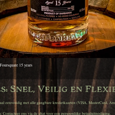
Snel overzicht
Foursquare 15 years
: Snel, Veilig en Flexi
al eenvoudig met alle gangbare kredietkaarten (VISA, MasterCard, Amex
: Contacteer ons via de chat voor een persoonlijke betaaluitnodiging.