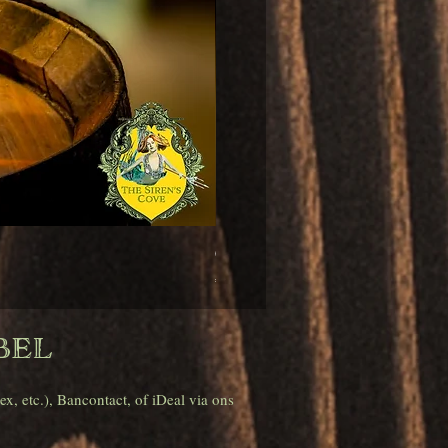
Cadenhead's Single Cask Edition Tra
Prijs
€ 69,00
bel
, etc.), Bancontact, of iDeal via ons