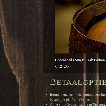
Cadenhead's Single Cask Edition 
Prijs
€ 124,00
Betaalopties
Ruime keuze aan betaalmiddelen: Beta
beveiligde platform (Stripe).
Optie voor Overschrijving of Payconiq