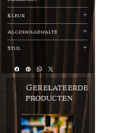
Peru
Kleur
Donker
Alcoholgehalte
50%
Stijl
Spaaanse stijl
Gerelateerde
producten