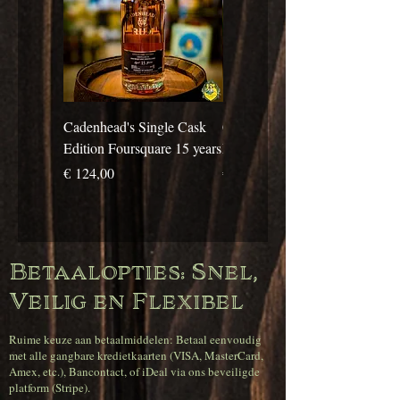
Cadenhead's Single Cask
Cadenhead's Single Cask
Edition Foursquare 15 years
Edition Travellers 10 years
Prijs
Prijs
€ 124,00
€ 69,00
Betaalopties: Snel,
Veilig en Flexibel
Ruime keuze aan betaalmiddelen: Betaal eenvoudig
met alle gangbare kredietkaarten (VISA, MasterCard,
Amex, etc.), Bancontact, of iDeal via ons beveiligde
platform (Stripe).