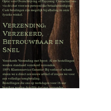
Optie voor Overschrijving of Payconiq: Contacteer ons
via de chat voor een persoonlijke betaaluitnodiging.
Cash betalingen zijn mogelijk bij afhaling in onze
fysieke winkel.
Verzending:
Verzekerd,
Betrouwbaar en
Snel
Verzekerde Verzending met bpost: Al uw bestellingen
worden standaard verzekerd verzonden.
100% Klantenservice Garantie: Bij verlies of schade
sturen we u direct een nieuw artikel of zorgen we voor
een volledige terugbetaling.
Bestellingen die ons op werkdagen voor 16 uur
bereiken worden dezelfde dag nog verzonden.
Superscherpe
verzendtarieven