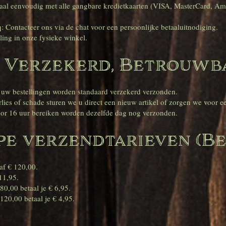
al eenvoudig met alle gangbare kredietkaarten (VISA, MasterCard, Amex
: Contacteer ons via de chat voor een persoonlijke betaaluitnodiging.
ling in onze fysieke winkel.
 Verzekerd, Betrouwb
 uw bestellingen worden standaard verzekerd verzonden.
lies of schade sturen we u direct een nieuw artikel of zorgen we voor ee
oor 16 uur bereiken worden dezelfde dag nog verzonden.
e verzendtarieven (Be
naf € 120,00.
 11,95.
 80,00 betaal je € 6,95.
120,00 betaal je € 4,95.