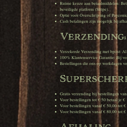
Ruime keuze aan betaalmiddelen: Beta
beveiligde platform (Stripe).
Optie voor Overschrijving of Payconiq
Cash betalingen zijn mogelijk bij afha
Verzending:
Verzekerde Verzending met bpost: Al
100% Klantenservice Garantie: Bij ver
Bestellingen die ons op werkdagen v
Superscherp
Gratis verzending bij bestellingen va
Voor bestellingen tot € 50 betaal je €
Voor bestellingen vanaf € 50,00 tot €
Voor bestellingen vanaf € 80,00 tot € 
Afhaling