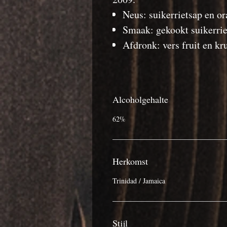
Neus: suikerrietsap en or
Smaak: gekookt suikerrie
Afdronk: vers fruit en kr
Alcoholgehalte
62%
Herkomst
Trinidad / Jamaica
Stijl