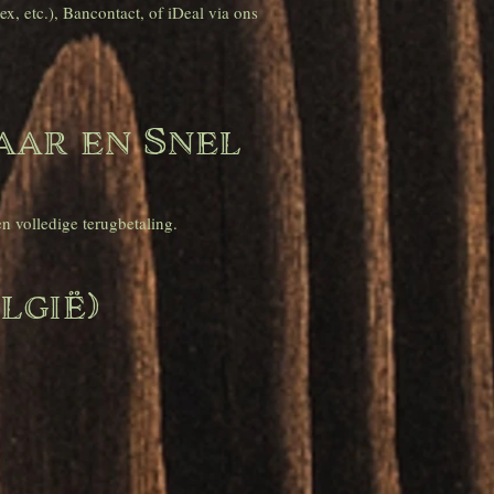
, etc.), Bancontact, of iDeal via ons
aar en Snel
n volledige terugbetaling.
lgië)