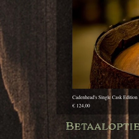
Cadenhead's Single Cask Edition 
Prijs
€ 124,00
Betaalopties