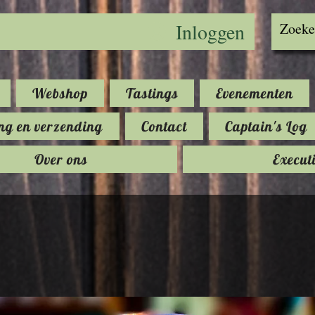
Inloggen
Webshop
Tastings
Evenementen
ng en verzending
Contact
Captain's Log
Over ons
Execut