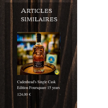
Articles
similaires
Cadenhead's Single Cask
Cadenhead's Single Cask
Edition Foursquare 15 years
Edition Travellers 10 years
Prix
Prix
124,00 €
69,00 €