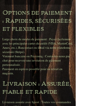
Options de paiement
: Rapides, sécurisées
et flexibles
Large choix de modes de paiement : Payez facilement
avec les principales cartes de crédit (VISA, MasterCard,
Amex, etc.), Bancontact ou iDeal via notre plateforme
sécurisée (Stripe).
Virement bancaire ou Payconiq : Contactez-nous par
chat pour recevoir une invitation de paiement
personnalisée.
Paiement en espèces possible pour un retrait en
magasin.
Livraison : Assurée,
fiable et rapide
Livraison assurée avec bpost : Toutes vos commandes