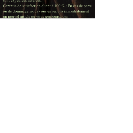
sont expédiées assurées.
Garantie de satisfaction client à 100 % : En cas de perte
ou de dommage, nous vous enverrons immédiatement
un nouvel article ou vous rembourserons
intégralement.
Les commandes passées avant 16 h en semaine sont
expédiées le jour même.
Tarifs de livraison
très compétitifs
(Belgique)
Livraison gratuite pour toute commande supérieure à
120,00 €.
Frais de livraison : 11,95 € pour les commandes
inférieures à 50,00 €.
Frais de livraison : 6,95 € pour les commandes
comprises entre 50,00 € et 80,00 €.
Frais de livraison : 4,95 € pour les commandes
comprises entre 80,00 € et 120,00 €
.
Retrait en magasin