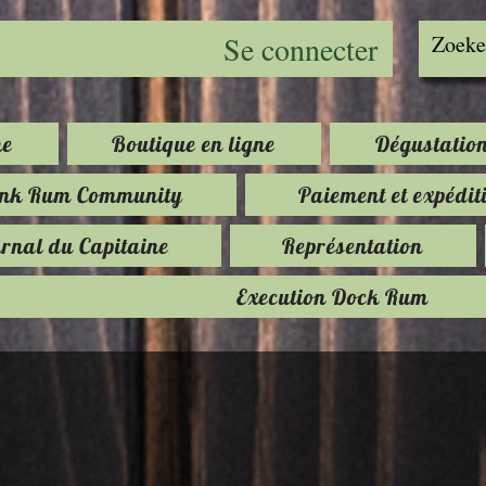
Se connecter
e
Boutique en ligne
Dégustatio
ink Rum Community
Paiement et expédit
rnal du Capitaine
Représentation
Execution Dock Rum