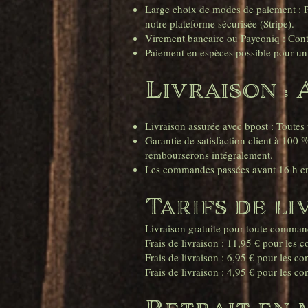
Large choix de modes de paiement : Pa
notre plateforme sécurisée (Stripe).
Virement bancaire ou Payconiq : Conta
Paiement en espèces possible pour un 
Livraison : 
Livraison assurée avec bpost : Toute
Garantie de satisfaction client à 10
rembourserons intégralement.
Les commandes passées avant 16 h en
Tarifs de li
Livraison gratuite pour toute comman
Frais de livraison : 11,95 € pour les
Frais de livraison : 6,95 € pour les 
Frais de livraison : 4,95 € pour les 