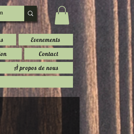
ns
Evenements
ion
Contact
À propos de nous