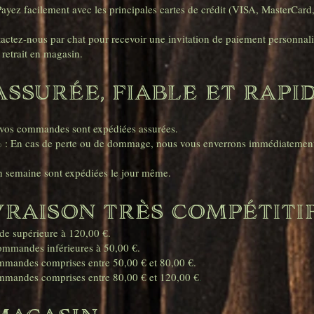
yez facilement avec les principales cartes de crédit (VISA, MasterCard
ctez-nous par chat pour recevoir une invitation de paiement personnali
retrait en magasin.
Assurée, fiable et rapi
s vos commandes sont expédiées assurées.
0 % : En cas de perte ou de dommage, nous vous enverrons immédiatement
 semaine sont expédiées le jour même.
vraison très compétiti
de supérieure à 120,00 €.
 commandes inférieures à 50,00 €.
commandes comprises entre 50,00 € et 80,00 €.
commandes comprises entre 80,00 € et 120,00 €
.