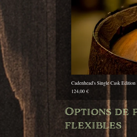
Cadenhead's Single Cask Edition 
Prix
124,00 €
Options de p
flexibles