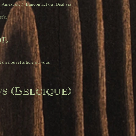
, Amex, etc.), Bancontact ou iDeal via
sée.
de
 un nouvel article ou vous
fs (Belgique)