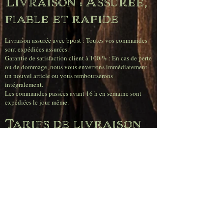
Livraison : Assurée,
fiable et rapide
Livraison assurée avec bpost : Toutes vos commandes
sont expédiées assurées.
Garantie de satisfaction client à 100 % : En cas de perte
ou de dommage, nous vous enverrons immédiatement
un nouvel article ou vous rembourserons
intégralement.
Les commandes passées avant 16 h en semaine sont
expédiées le jour même.
Tarifs de livraison
très compétitifs
(Belgique)
Livraison gratuite pour toute commande supérieure à
120,00 €.
Frais de livraison : 11,95 € pour les commandes
inférieures à 50,00 €.
Frais de livraison : 6,95 € pour les commandes
comprises entre 50,00 € et 80,00 €.