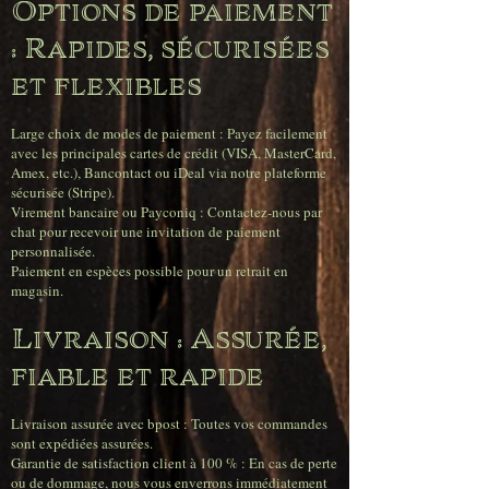
Options de paiement
: Rapides, sécurisées
et flexibles
Large choix de modes de paiement : Payez facilement
avec les principales cartes de crédit (VISA, MasterCard,
Amex, etc.), Bancontact ou iDeal via notre plateforme
sécurisée (Stripe).
Virement bancaire ou Payconiq : Contactez-nous par
chat pour recevoir une invitation de paiement
personnalisée.
Paiement en espèces possible pour un retrait en
magasin.
Livraison : Assurée,
fiable et rapide
Livraison assurée avec bpost : Toutes vos commandes
sont expédiées assurées.
Garantie de satisfaction client à 100 % : En cas de perte
ou de dommage, nous vous enverrons immédiatement