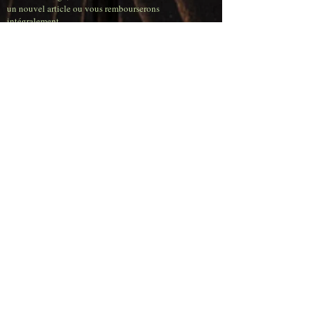
un nouvel article ou vous rembourserons
intégralement.
Les commandes passées avant 16 h en semaine sont
expédiées le jour même.
Tarifs de livraison
très compétitifs
(Belgique)
Livraison gratuite pour toute commande supérieure à
120,00 €.
Frais de livraison : 11,95 € pour les commandes
inférieures à 50,00 €.
Frais de livraison : 6,95 € pour les commandes
comprises entre 50,00 € et 80,00 €.
Frais de livraison : 4,95 € pour les commandes
comprises entre 80,00 € et 120,00 €
.
Retrait en magasin
Le retrait en magasin est gratuit pendant les heures
d'ouverture (du mercredi au samedi) ou sur rendez-