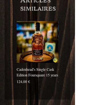
similaires
Cadenhead's Single Cask
Cadenhead's Single Cask
Edition Foursquare 15 years
Edition Travellers 10 years
Prix
Prix
124,00 €
69,00 €