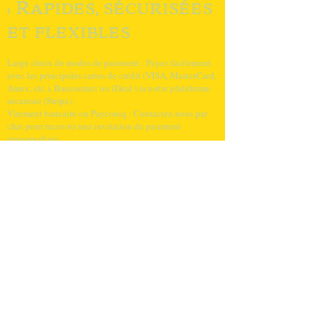
: Rapides, sécurisées
et flexibles
Large choix de modes de paiement : Payez facilement
avec les principales cartes de crédit (VISA, MasterCard,
Amex, etc.), Bancontact ou iDeal via notre plateforme
sécurisée (Stripe).
Virement bancaire ou Payconiq : Contactez-nous par
chat pour recevoir une invitation de paiement
personnalisée.
Paiement en espèces possible pour un retrait en
magasin.
Livraison : Assurée,
fiable et rapide
Livraison assurée avec bpost : Toutes vos commandes
sont expédiées assurées.
Garantie de satisfaction client à 100 % : En cas de perte
ou de dommage, nous vous enverrons immédiatement
un nouvel article ou vous rembourserons
intégralement.