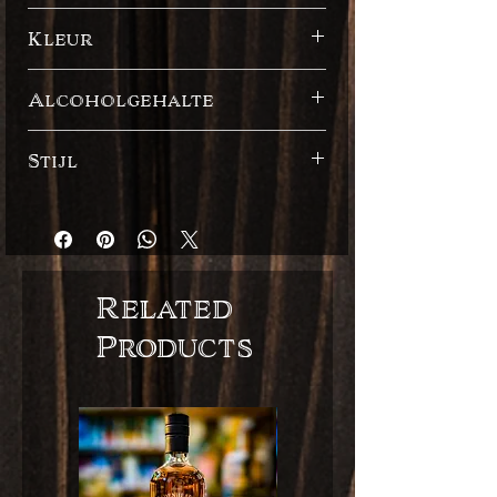
Antigua
Kleur
Donker
Alcoholgehalte
40%
Stijl
Engelse stijl
Related
Products