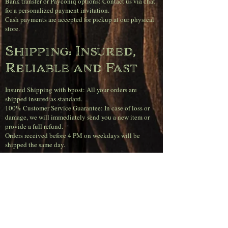
Bank transfer or Payconiq options: Contact us via chat
for a personalized payment invitation.
Cash payments are accepted for pickup at our physical
store.
Shipping: Insured,
Reliable and Fast
Insured Shipping with bpost: All your orders are
shipped insured as standard.
100% Customer Service Guarantee: In case of loss or
damage, we will immediately send you a new item or
provide a full refund.
Orders received before 4 PM on weekdays will be
shipped the same day.
Super sharp
shipping rates
(Belgium)
Free shipping on orders over €120.00.